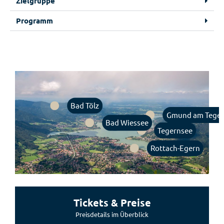
Zielgruppe
Programm
Bad Tölz
Gmund am Teger
Bad Wiessee
Tegernsee
Rottach-Egern
Tickets & Preise
Preisdetails im Überblick