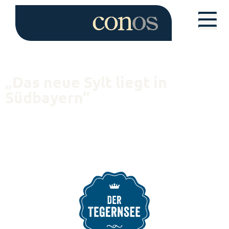
„Das neue Sylt liegt in
Südbayern“