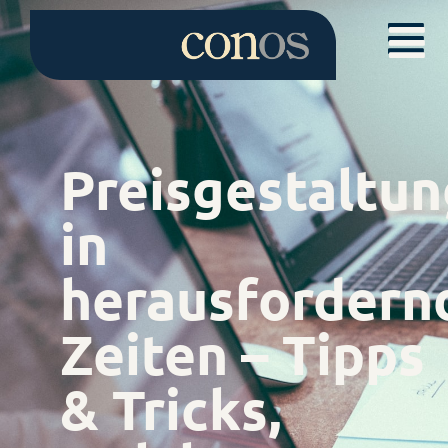
Preisgestaltun
in
herausfordern
Zeiten – Tipps
& Tricks,