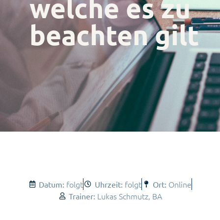
welche es zu
beachten gilt
folgt
folgt
Online
Datum:
Uhrzeit:
Ort:
Lukas Schmutz, BA
Trainer: