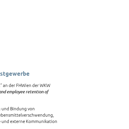
astgewerbe
nt“ an der FHWien der WKW
 and employee retention of
ng und Bindung von
Lebensmittelverschwendung,
ne und externe Kommunikation