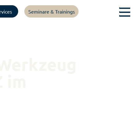
rvices
Seminare & Trainings
 Werkzeug
Z im