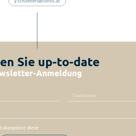
y.schoeberl@conos.at
en Sie up-to-date
wsletter-Anmeldung
 akzeptiere diese