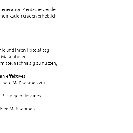
 Generation Z entscheidender
ommunikation tragen erheblich
ie und Ihren Hotelalltag
hre Maßnahmen.
ittel nachhaltig zu nutzen,
in effektives
chtbare Maßnahmen zur
z.B. ein gemeinsames
altigen Maßnahmen