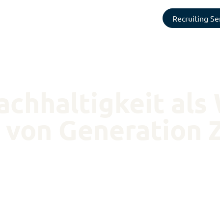
Recruiting Se
achhaltigkeit als
 von Generation 