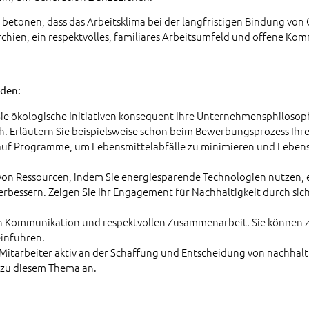
betonen, dass das Arbeitsklima bei der langfristigen Bindung von
rarchien, ein respektvolles, familiäres Arbeitsumfeld und offene K
nden:
Sie ökologische Initiativen konsequent Ihre Unternehmensphilosoph
h. Erläutern Sie beispielsweise schon beim Bewerbungsprozess I
auf Programme, um Lebensmittelabfälle zu minimieren und Lebensm
von Ressourcen, indem Sie energiesparende Technologien nutzen, e
essern. Zeigen Sie Ihr Engagement für Nachhaltigkeit durch si
en Kommunikation und respektvollen Zusammenarbeit. Sie können 
einführen.
e Mitarbeiter aktiv an der Schaffung und Entscheidung von nachh
 zu diesem Thema an.